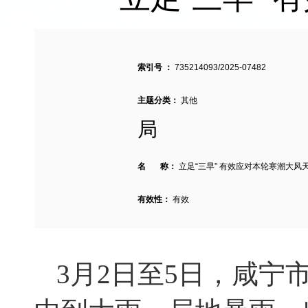
索引号 ：
735214093/2025-07482
主题分类：
其他
局
名 称：
立足“三早” 有效应对本轮寒潮大风
有效性：
有效
3
月
2
日至
5
日，咸宁