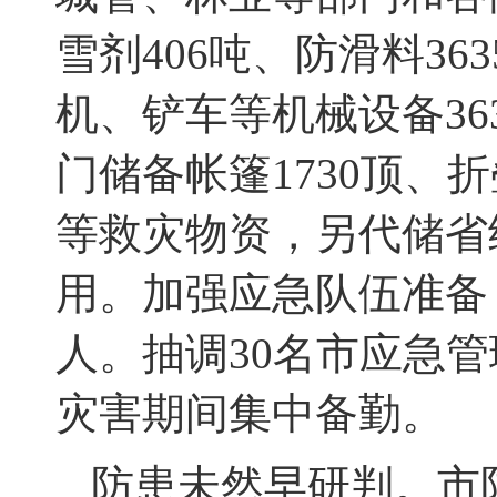
雪剂
406
吨、防滑料
363
机、铲车等机械设备
36
门储备帐篷
1730
顶、折
等救灾物资，另代储省
用。
加强
应急队伍
准备
人。抽调
30
名市应急管
灾害期间集中备勤。
防患未然
早研判。
市