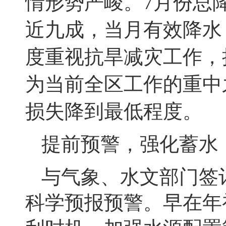
情
形势严峻
。
7
月
份
总
近
九成，
当
月有效降水
度重视
抗旱
减
灾
工作
，
为当前全区工作的重中
损失降到最低程度。
提前预警，强化蓄水
与气象、水文部门签
科学预报预警。早在年