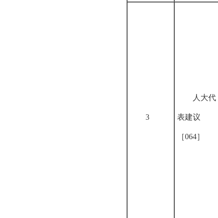
人大代
3
表建议
［064］