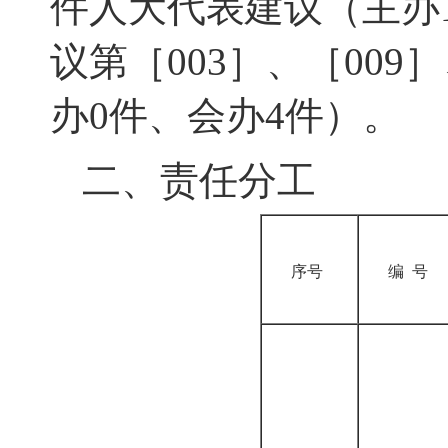
件人大代表建议
（
主办
议第
［003］
、
［009］
办
0
件、
会办
4
件
）
。
二、责任分工
序号
编 号