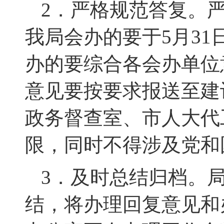
2．
严格规范答复。
我局
会办
的
要于
5
月
31
办
的要
综合
各
会办单位
意见要按要求报送至
建
政务督查室、市人大代
限，同时不得涉及党和
3．
及时总结归档。
结，将
办理回复
意见和