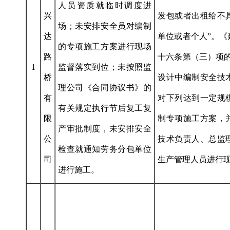
人员资质就临时调度进
兴
发包或者出租给不
场；未安排安全员对编制
达
单位或者个人”。
的专项施工方案进行现场
路
十六条第（三）项
1
监督落实到位；未按照监
桥
设计中编制安全技
理公司《合同协议书》的
有
对下列达到一定规
有关规定执行节后复工复
限
制专项施工方案，
产审批制度，未安排安全
公
技术负责人、总监
检查就通知劳务分包单位
司
生产管理人员进行现
进行施工。