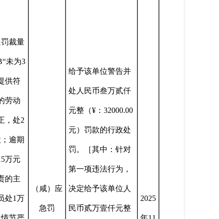
处罚裁量
“未为3
给予该单位警告并
提供符
处人民币叁万贰仟
的劳动
元整（¥：32000.00
正，处2
元）罚款的行政处
款；逾期
罚。［其中：针对
5万元
第一项违法行为，
责的主
（咸）应
决定给予该单位人
员处1万
2025
急罚
民币贰万壹仟元整
；情节严
年11