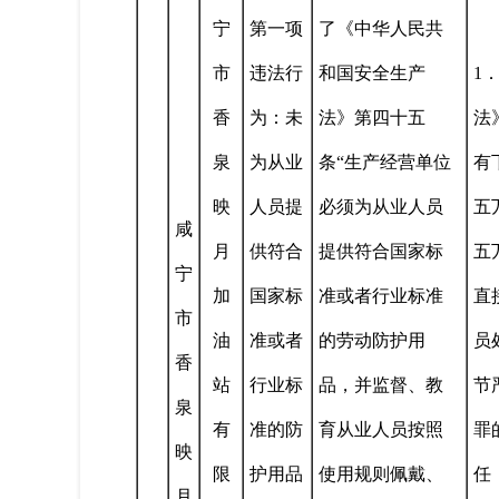
宁
第一项
了《中华人民共
市
违法行
和国安全生产
1
香
为：未
法》第四十五
法
泉
为从业
条“生产经营单位
有
映
人员提
必须为从业人员
五
咸
月
供符合
提供符合国家标
五
宁
加
国家标
准或者行业标准
直
市
油
准或者
的劳动防护用
员
香
站
行业标
品，并监督、教
节
泉
有
准的防
育从业人员按照
罪
映
限
护用品
使用规则佩戴、
任
月