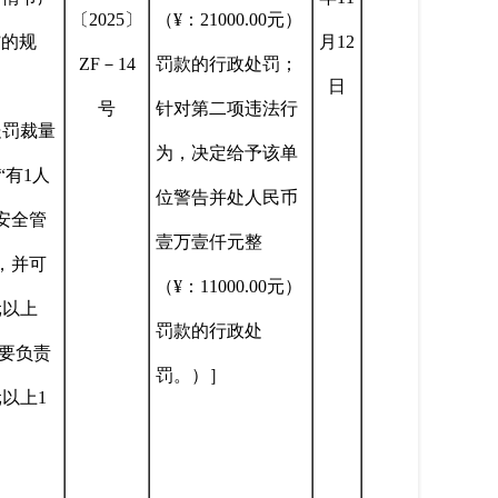
〔2025〕
（¥：21000.00元）
”的规
月12
ZF－14
罚款的行政处罚；
日
号
针对第二项违法行
处罚裁量
为，决定给予该单
“有1人
位警告并处人民币
安全管
壹万壹仟元整
，并可
（¥：11000.00元）
元以上
罚款的行政处
主要负责
罚。）］
以上1
。