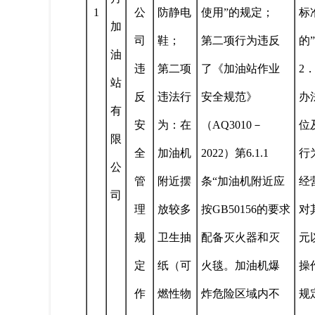
1
公
防静电
使用”的规定；
标
加
司
鞋；
第二项行为违反
的
油
违
第二项
了《加油站作业
2
站
反
违法行
安全规范》
办
有
安
为：在
（AQ3010－
位
限
全
加油机
2022）第6.1.1
行
公
管
附近摆
条“加油机附近应
经
司
理
放较多
按GB50156的要求
对
规
卫生抽
配备灭火器和灭
元
定
纸（可
火毯。加油机爆
操
作
燃性物
炸危险区域内不
规