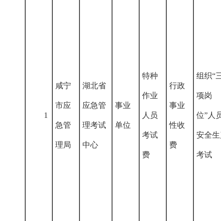
特种
组织“
咸宁
湖北省
行政
作业
项岗
市应
应急管
事业
事业
1
人员
位”人
急管
理考试
单位
性收
考试
安全生
理局
中心
费
费
考试