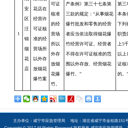
可证
产条例》第三十七条第
第三
安
花店在
核准
三款的规定：“从事烟花
本条
区
经营许
的经
爆竹批发和零售的经营
下列
汪
可证核
1
营场
者应当依法取得烟花爆
职责
锦
准的经
所以
竹经营许可证。经营者
上5
烟
营场所
外存
不得在许可证核准的范
以上
花
以外存
放烟
围以外存放、经营烟花
证核
店
放烟花
花爆
爆竹。”
的。
爆竹案
竹。
主办单位：咸宁市应急管理局 地址：湖北省咸宁市金桂路151号 电
Copyright © 2017 All Rights Reserved 版权所有 咸宁市应急管理局