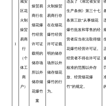
咸安
违反了《湖北省安全
燥贸易
火制燥贸
区花
生产条例》第三十七
商行在
易商行存
火制
条第三款“从事烟花
烟花爆
在在烟花
燥贸
爆竹批发和零售的经
竹经营
爆竹经营
易商
营者应当依法取得烟
1
许可证
许可证载
行
花爆竹经营许可证。
载明的
明的储存
（个
经营者不得在许可证
储存场
场所以外
体工
核准的范围以外存
所以外
储存烟花
商
放、经营烟花爆
储存烟
爆竹的行
户）
竹”的规定。
花爆竹
为。
案