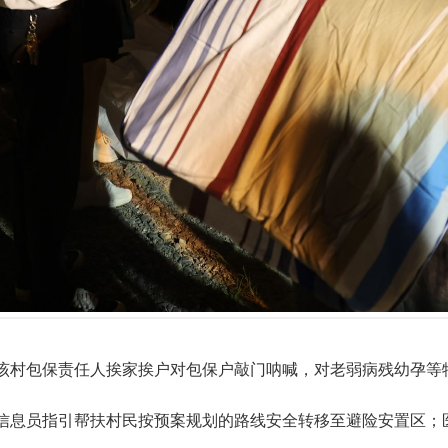
该村包保责任
人挨家挨户对包保户敲门呐喊，对老弱病残幼孕等
信息员指引帮扶村民按预案规划的路线安全转移至避险安置区；