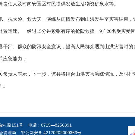
障责任人及时向安置区村民提供发放生活物资矿泉水等。
汛、抗大险、救大灾，演练从雨情发布到山洪发生至灾害结束，
置迅速。 经过15分钟紧张有序的抢险救援，9户20名受灾受
县干部、群众的防汛安全意识，提高人民群众遇到山洪灾害时的
兵应急能力，
关负责人表示，下一步，该县将结合山洪灾害演练情况，及时排
作。
151号 电话：0715—8256891
宁市应急管理局
鄂公网安备 42120202000363号