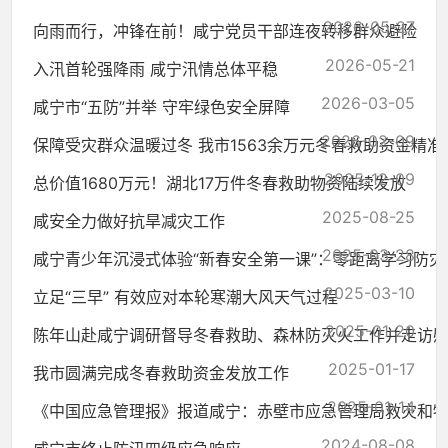
2026-05-27
向雨而行，冲锋在前！咸宁党员干部连夜转移群众避险
2026-05-21
入汛首轮强降雨 咸宁汛情总体平稳
2026-03-05
咸宁市“五防”并举 守牢绿色安全屏障
2026-02-09
保障受灾群众温暖过冬 我市1563余万元冬春救助资金精准
2025-12-09
总价值1680万元！湖北17万件冬春救助物资陆续发放
2025-08-25
咸安全力做好抗旱减灾工作
2025-03-28
咸宁青少年沉浸式体验“新春安全第一课”：零距离学习防灾
2025-03-10
立足“三早” 有效应对本轮寒潮大风天气过程
2025-01-20
陈年山赴咸宁调研督导冬春救助、森林防灭火工作并走访
2025-01-17
我市圆满完成冬春救助资金发放工作
2025-01-14
《中国应急管理报》报道咸宁：赤壁市应急管理局救灾和物资
2024-08-08